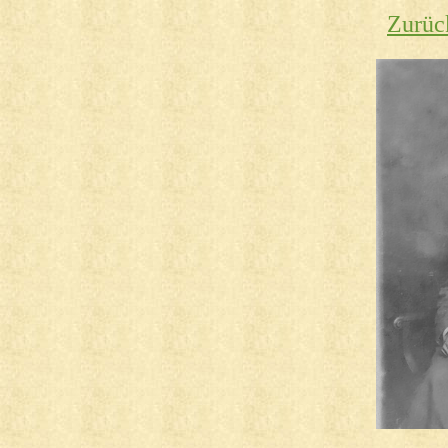
Zurüc