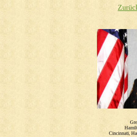
Zurüc
Gre
Hamilt
Cincinnati, H