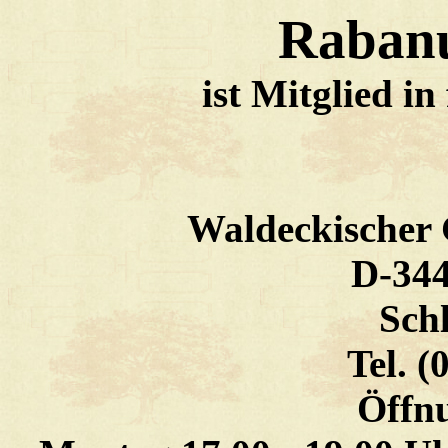
Rabanu
ist Mitglied i
Waldeckischer G
D-344
Schl
Tel. (
Öffnu