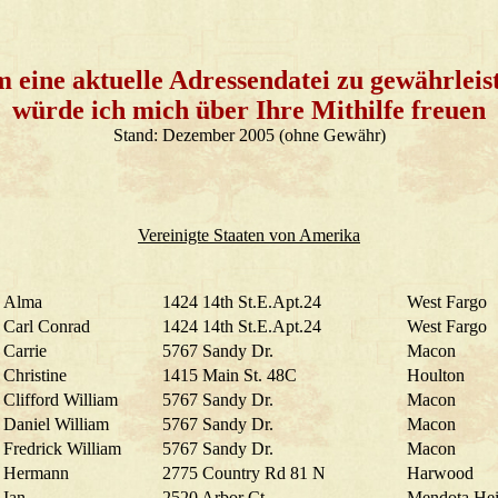
 eine aktuelle Adressendatei zu gewährleis
würde ich mich über Ihre Mithilfe freuen
Stand: Dezember 2005 (ohne Gewähr)
Vereinigte Staaten von Amerika
Alma
1424 14th St.E.Apt.24
West Fargo
Carl Conrad
1424 14th St.E.Apt.24
West Fargo
Carrie
5767 Sandy Dr.
Macon
Christine
1415 Main St. 48C
Houlton
Clifford William
5767 Sandy Dr.
Macon
Daniel William
5767 Sandy Dr.
Macon
Fredrick William
5767 Sandy Dr.
Macon
Hermann
2775 Country Rd 81 N
Harwood
Ian
2520 Arbor Ct
Mendota Hei