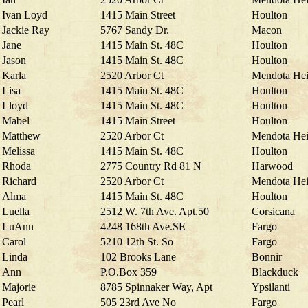
Ivan Loyd
1415 Main Street
Houlton
Jackie Ray
5767 Sandy Dr.
Macon
Jane
1415 Main St. 48C
Houlton
Jason
1415 Main St. 48C
Houlton
Karla
2520 Arbor Ct
Mendota Hei
Lisa
1415 Main St. 48C
Houlton
Lloyd
1415 Main St. 48C
Houlton
Mabel
1415 Main Street
Houlton
Matthew
2520 Arbor Ct
Mendota Hei
Melissa
1415 Main St. 48C
Houlton
Rhoda
2775 Country Rd 81 N
Harwood
Richard
2520 Arbor Ct
Mendota Hei
Alma
1415 Main St. 48C
Houlton
Luella
2512 W. 7th Ave. Apt.50
Corsicana
LuAnn
4248 168th Ave.SE
Fargo
Carol
5210 12th St. So
Fargo
Linda
102 Brooks Lane
Bonnir
Ann
P.O.Box 359
Blackduck
Majorie
8785 Spinnaker Way, Apt
Ypsilanti
Pearl
505 23rd Ave No
Fargo