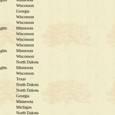
Wisconson
Georgia
Wisconson
Wisconson
ghts
Minnesota
Wisconson
Wisconson
Wisconson
ghts
Minnesota
Wisconson
North Dakota
ghts
Minnesota
Wisconson
Texas
North Dakota
North Dakota
Georgia
Minnesota
Michigan
North Dakota