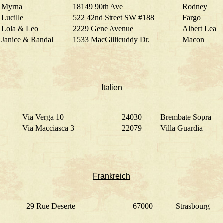
Myrna
18149 90th Ave
Rodney
Lucille
522 42nd Street SW #188
Fargo
Lola & Leo
2229 Gene Avenue
Albert Lea
Janice & Randal
1533 MacGillicuddy Dr.
Macon
Italien
Via Verga 10
24030
Brembate Sopra
Via Macciasca 3
22079
Villa Guardia
Frankreich
29 Rue Deserte
67000
Strasbourg